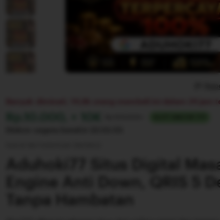
Repo
Banyak diminati. 14,6k orang membeli ini dalam 24 jam te
Harga:
Rp.10.000, + 10K
Normal:
Rp 100.000+
SLOT GACOR 777
Diskon segera berahir
22:55:55
Syarat dan ketentuan (berlaku)
Aduhoki77 Situs Digital Masa
Engine Anti Down, QRIS 5 D
Tanpa Hambatan