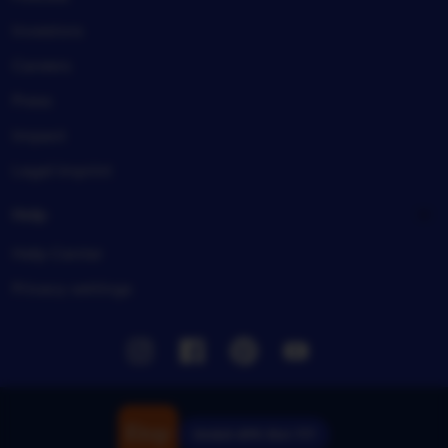
Investors
Careers
Press
Impact
Legal imprint
Help
Help Center
Privacy settings
Instagram
Facebook
Pinterest
Youtube
Unduh APK Slot 777