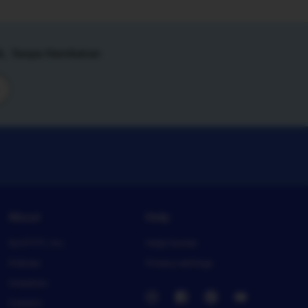
suk, Tanpa Hambatan
About
Help
SLOT777, Inc.
Help Center
Policies
Privacy settings
Investors
Instagram
Facebook
Pinterest
Youtube
Careers