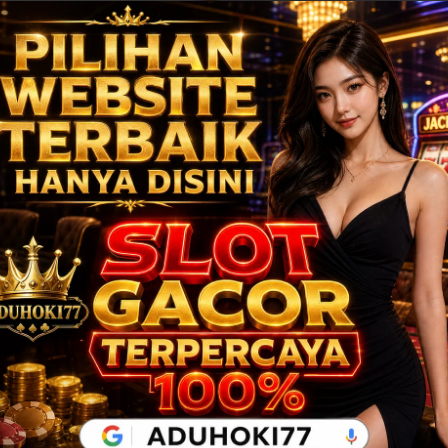
ain semua slot lagi!.
Wiwi
Sep 7, 2025
n gk lemot!
Show other item reviews from SLOT777