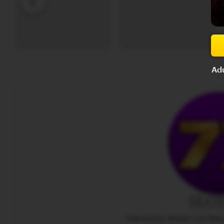
i
i
R
e
o
e
w
S
n
b
a
d
y
n
y
W
Adu
t
W
i
o
i
w
j
i
a
y
a
SLOT
Owned by Water Lily Bea