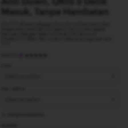
Anti Down, QRIS 5 Detik
Masuk, Tanpa Hambatan
Slot777 dikenal sebagai situs slot online resmi dan
terpercaya memiliki slot gacor hari ini dan dapat
bermain dengan depo minimal 10k hanya di
Theslot777. Main dan unduh sekarang juga apk slot
777.
5
SLOT777
out
of
Color
5
stars
Size ∣ Add on
Add personalization
Quantity