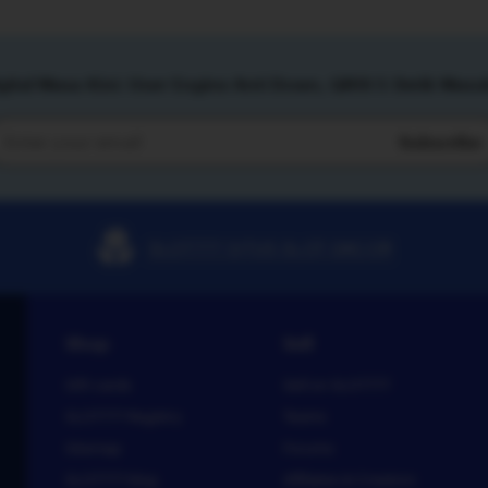
gital Masa Kini: User Engine Anti Down, QRIS 5 Detik Ma
Subscribe
ter
our
ail
SLOT777 SITUS SLOT GACOR
Shop
Sell
Gift cards
Sell on SLOT777
SLOT777 Registry
Teams
Sitemap
Forums
SLOT777 blog
Affiliates & Creators