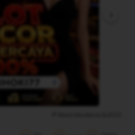
Report this item to SLOT777
Item
Customer