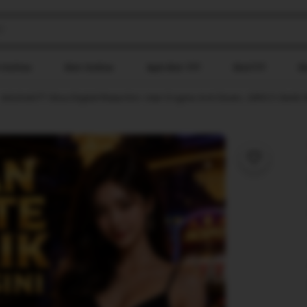
 Online
Slot Online
Apk Slot 777
Slot777
S
Aduhoki77 Situs Digital Masa Kini: User Engine Anti Down, QRIS 5 Deti
 
Add
to
Favorites