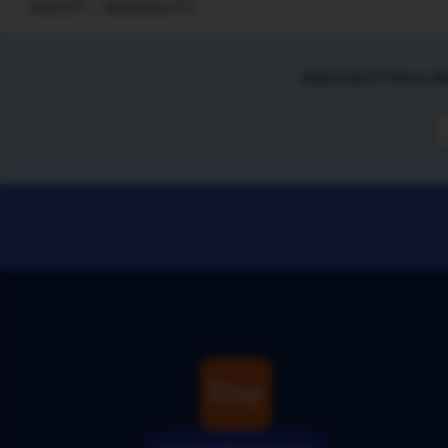
SLOT777
Slot Gacor 777
Aduhoki77 Situs Di
En
y
em