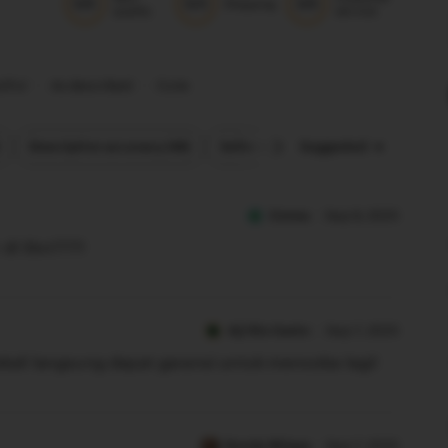
5/5
5/5
5/5
Shipping
quality
service
tiful
As described
Cute
Suggested
Description accuracy (48)
Seller service (19)
Sizing & Fit (1
Emma
Sep 9, 2025
 di Slot777!
Aji Rio Santo
Sep 7, 2025
sekali langsung dapat garansi untuk mencoba lagi!
Rendy Wijaya
Sep 7, 2025