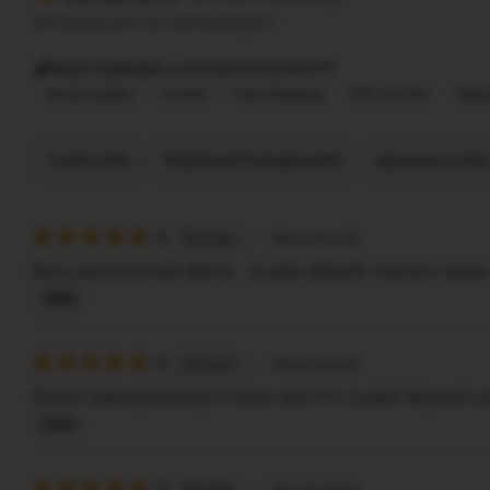
All reviews are from verified buyers
Buyer highlights, summarized by Slot777
Great quality
Lovely
Fast shipping
Gift-worthy
Beau
Filter
Quality (90)
Shipping & Packaging (60)
Appearance (50)
by
category
5
5
Recommends
This item
out
Baru pertama kali daftar , sudah dikasih maxwin besar
of
5
stars
L
i
5
5
Recommends
This item
s
out
Bukan kaleng kaleng ini situs slot777, sudah deposit 
of
t
5
i
stars
L
n
i
5
g
5
Recommends
This item