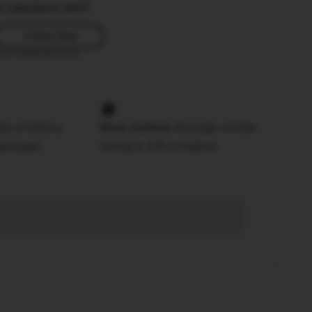
 sales
Since 2017
Follow shop
ponds
within 24 hours.
as a history
Rave reviews
Average review
messages
rating is 4.8 or higher.